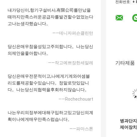
전화번호:
+ 
내가당신이,항기구설비사,有限公司를만났을
때까지만족스러운공급자를발견할수없었는다
고나는생각했습니다。
——데니자퍼슨클린턴
당신은매우참을성있고주의합니다。나는당신
의제안을좋아합니다。
기타제품
——작고예쁘장한세말레
당신은매우전문적이고,나에게기계와어셈블
리도를제공할수있습니다。정말로맛있답니
다。나는당신의협력을후회하지않습니다。
——Rochechouart
나는우리의정부에대해구입하고있고당신의계
획이나에게매우만족스럽습니다。
병과단지
제어장치
——파마스톤
림충전