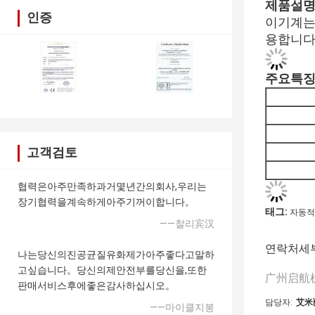
제품설
인증
이기계는
용합니
주요특
고객검토
협력은아주만족하과거몇년간의회사,우리는
장기협력을계속하게아주기꺼이합니다。
태그:
자동적
——찰리宾汉
연락처세
나는당신의진공균질유화제가아주좋다고말하
고싶습니다。당신의제안전부를당신을,또한
广州启航
판매서비스후에좋은감사하십시오。
담당자:
艾米
——마이클지붕