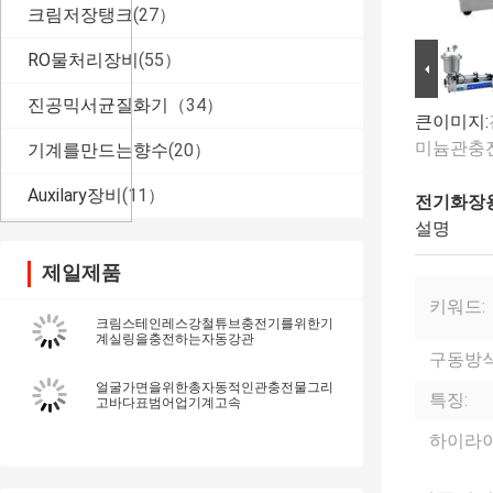
크림저장탱크
(27）
RO물처리장비
(55）
진공믹서균질화기
（34）
큰이미지:
미늄관충
기계를만드는향수
(20）
Auxilary장비
(11）
전기화장용
설명
제일제품
키워드:
크림스테인레스강철튜브충전기를위한기
계실링을충전하는자동강관
구동방식
얼굴가면을위한총자동적인관충전물그리
특징:
고바다표범어업기계고속
하이라이