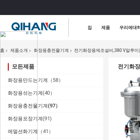
집
제품
우리에대
홈
제품소개
화장용충전물기계
전기화장용제조설비,380 V알루
모든제품
전기화장
화장용만드는기계
（58）
화장용섞는기계
(40）
화장용충전물기계
(97）
화장용포장기계
(91)
에멀션화기계
（41）