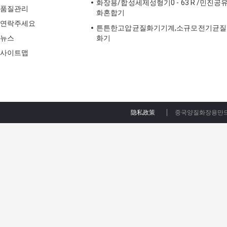
화장용/합성세제성형기0 - 63 R /민진공
품질관리
화혼합기
연락주세요
튼튼한고압균질화기기계,소규모전기균질
뉴스
화기
사이트맵
隐私政策
중국양질화장용만