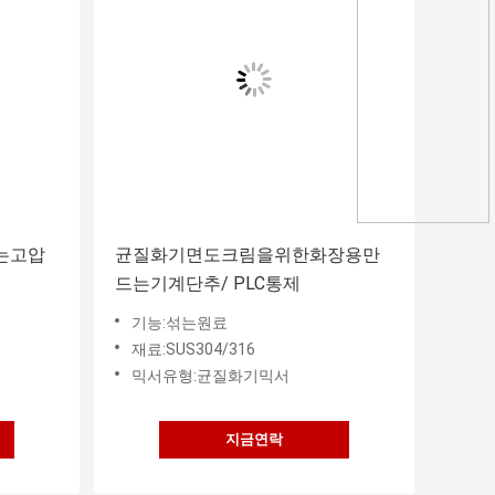
는고압
균질화기면도크림을위한화장용만
드는기계단추/ PLC통제
기능:섞는원료
재료:SUS304/316
믹서유형:균질화기믹서
지금연락