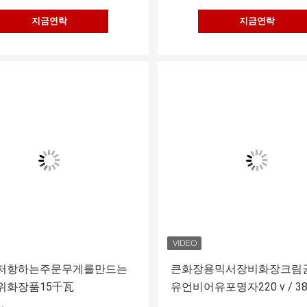
지금연락
지금연락
저항하는주문무게를만드는
큰화장용믹서장비화장크림
위화장품15千瓦
유언비어유포명자220 v / 38