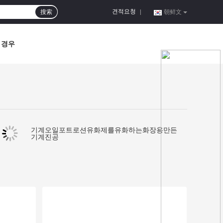
견적요청
搜索
|
朝鲜文
경우
기계오일포트로션유화제를유화하는화장용만든
기계진공