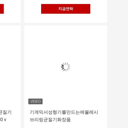
지금연락
균질기
기계믹서성형기를만드는에뮬레시
0 v
브리링균질기화장품