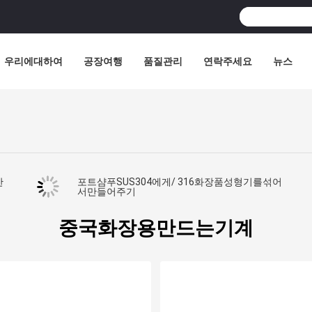
우리에대하여
공장여행
품질관리
연락주세요
뉴스
한
포트샴푸SUS304에게/ 316화장품성형기를섞어
서만들어주기
중국화장용만드는기계