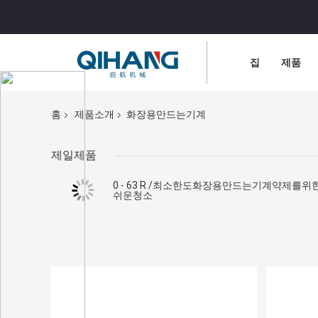
집
제품
홈
제품소개
화장용만드는기계
제일제품
0 - 63 R /최소한도화장용만드는기계약제를위
쉬운청소