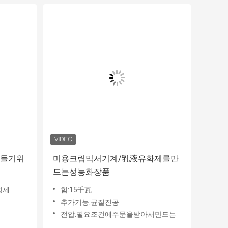
만들기위
미용크림믹서기계/乳液유화제를만
드는성능화장품
정제
힘:15千瓦
추가기능:균질진공
전압:필요조건에주문을받아서만드는