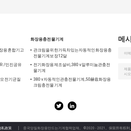
메
화장용충전물기계
장용혼합기고
관크림을위한가득차있는자동적인화장용충
전물기계보장12달
 R /민진공유
전기화장용제조설비,380 v알루미늄관충전
물기계
규모전기균질
380 v자동적인관충전물기계,50赫兹화장용
크림충전물기계
隐私政策
중국양질화장용만드는기계협력업체。
©2020 - 2021。保留所有权利