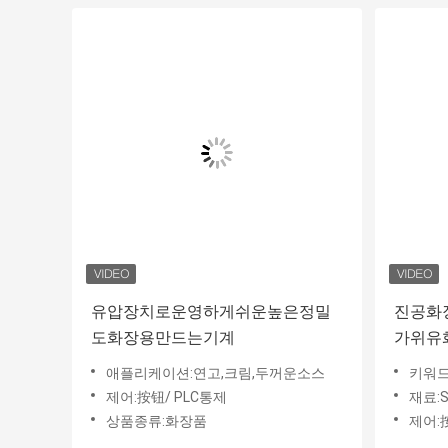
유압장치로운영하게쉬운높은정밀
진공화
도화장용만드는기계
가위유
애플리케이션:연고,크림,두꺼운소스
키워드
제어:按钮/ PLC통제
재료:S
상품종류:화장품
제어: