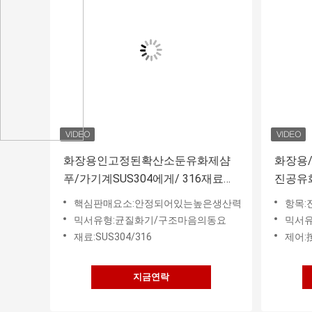
화장용인고정된확산소둔유화제샴
화장용/
푸/가기계SUS304에게/ 316재료높
진공유
은생산성을만들어줍니다
핵심판매요소:안정되어있는높은생산력
항목:
믹서유형:균질화기/구조마음의동요
믹서유
재료:SUS304/316
제어:
지금연락