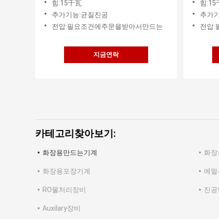
힘:15千瓦
힘:1
추가기능:균질진공
추가기
전압:필요조건에주문을받아서만드는
전압
지금연락
카테고리찾아보기:
화장용만드는기계
화장
화장용포장기계
에멀
RO물처리장비
진공
Auxilary장비