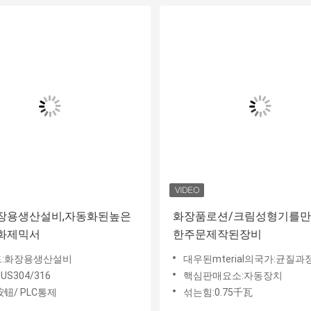
장용생산설비,자동화된높은
화장품로션/크림성형기를
화제믹서
한주문제작된장비
:화장용생산설비
대우된mterial의국가:균질과
US304/316
핵심판매요소:자동장치
按钮/ PLC통제
섞는힘:0.75千瓦