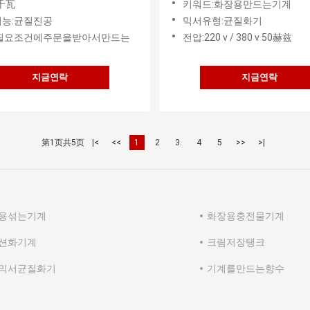
5千瓦
키워드:화장용만드는기계
능:균질진공
믹서유형:균질화기
:필요조건에주문을받아서만드는
전압:220 v / 380 v 50赫兹
지금연락
지금연락
第1页共5页
|<
<<
1
2
3.
4
5
>>
>|
용섞는기계
화장용충전물기계
션화기계
크림저장탱크
믹서균질화기
기계를만드는향수