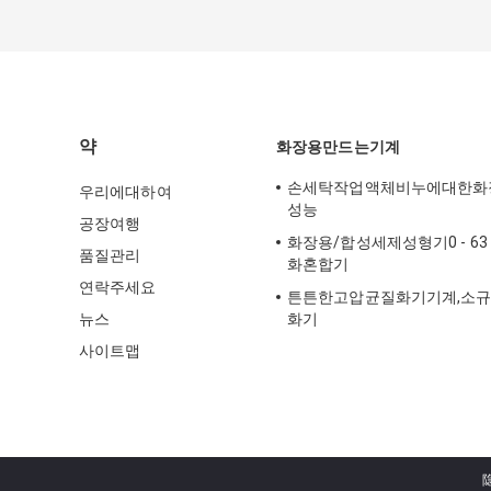
약
화장용만드는기계
손세탁작업액체비누에대한화
우리에대하여
성능
공장여행
화장용/합성세제성형기0 - 63
품질관리
화혼합기
연락주세요
튼튼한고압균질화기기계,소
뉴스
화기
사이트맵