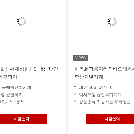
합성세제성형기0 - 63 R /민
자동화장용처리장비오래가
화혼합기
확산가열기계
진공에멀션화기계
재료:SUS304/316
형:균질화기
믹서유형:균질화기기계
按钮/ PLC통제
상품종류:가공하는약,화장품
지금연락
지금연락