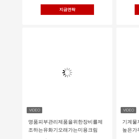
지금연락
명품피부관리제품을위한장비를제
기계물
조하는유화기오래가는미용크림
높은가