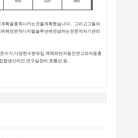
450
520
580
자계획을충족시키는것을계획했습니다。그리고그들의
기위해전문적디지털솔루션에전념하는전문적자기관리
투이온수기,다양한수분유입,액체와반자동인연고와자동충
합생산라인,연구실장비,흐름선,등。