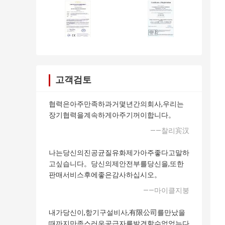
고객검토
협력은아주만족하과거몇년간의회사,우리는
장기협력을계속하게아주기꺼이합니다。
——찰리宾汉
나는당신의진공균질유화제가아주좋다고말하
고싶습니다。당신의제안전부를당신을,또한
판매서비스후에좋은감사하십시오。
——마이클지붕
내가당신이,항기구설비사,有限公司를만났을
때까지만족스러운공급자를발견할수없었는다