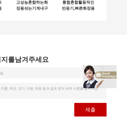
트
고성능혼합하는화
통합혼합활동적인
움
장용섞는기계내구
반응기,빠른화장용
단
재보일러반작용
공정장치
시지를남겨주세요