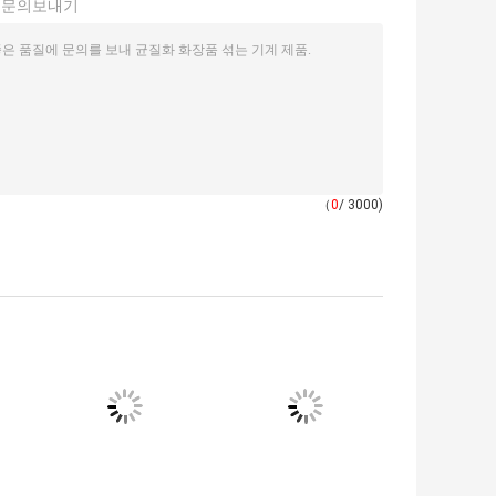
접문의보내기
（
0
/ 3000)