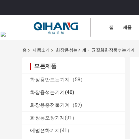
집
제품
홈
제품소개
화장용섞는기계
균질화화장품섞는기계
모든제품
화장용만드는기계
（58）
화장용섞는기계
(40)
화장용충전물기계
（97)
화장용포장기계
(91）
에멀션화기계
(41）