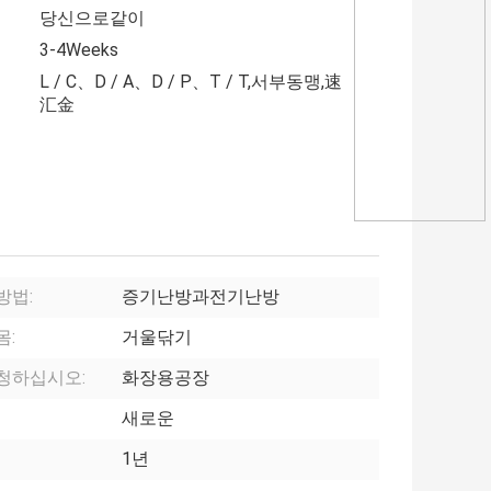
당신으로같이
3-4Weeks
L / C、D / A、D / P、T / T,서부동맹,速
汇金
방법:
증기난방과전기난방
몸:
거울닦기
청하십시오:
화장용공장
새로운
1년