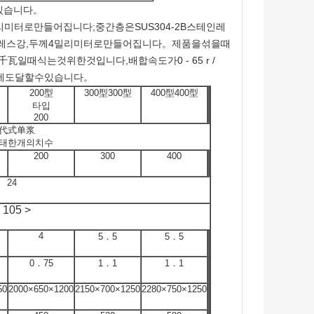
있습니다。
3밀리미터로만들어집니다;중간층은SUS304-2B스테인레
인레스강,두께4밀리미터로만들어집니다。제품을섞을때
일때식는것위한것입니다,배합속도가0 - 65 r /
분이에도달할수있습니다。
200型
300型300型
400型400型
타입
200
代式单浆
태한개의치수
200
300
400
24
 105 >
4
5．5
5．5
0．75
1．1
1．1
50
2000×650×1200
2150×700×1250
2280×750×1250