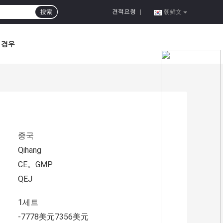
견적요청
搜索
|
朝鲜文
경우
중국
Qihang
CE。GMP
QEJ
1세트
-7778美元7356美元