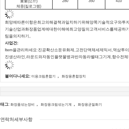
280
350
410
重量(公斤)
체중(킬로그램)
희망에따른이항은최고의해결책과일치하기위해양쪽기술적요구와투
기술산업과화장품업계에대한이해에최고양질의고객서비스를제공하
팀을의지하기。
사업건:
ltem을관리하세요:진공확산소둔유화제,고전단액체세제믹서,역삼
진생산라인,라운드와자동인플랫물병과반자동라벨태그기계,향수전체집
，
붙어다니세요:
미용크림혼합기
화장용혼합장치
，
，
태그:
화장품섞는장비
화장용크림섞는기계
화장용균질화기
연락처세부사항