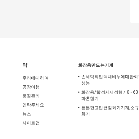
약
화장용만드는기계
손세탁작업액체비누에대한화
우리에대하여
성능
공장여행
화장용/합성세제성형기0 - 63
품질관리
화혼합기
연락주세요
튼튼한고압균질화기기계,소
뉴스
화기
사이트맵