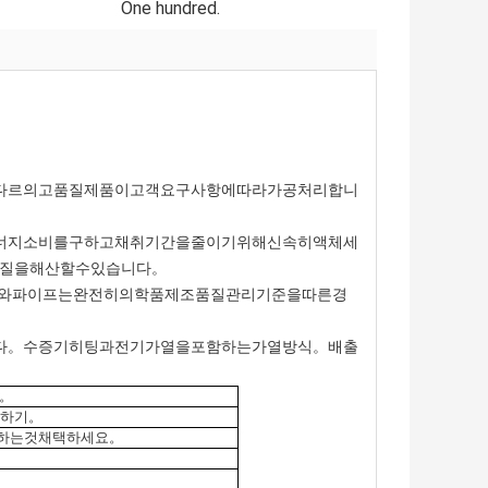
One hundred.
다르의고품질제품이고객요구사항에따라가공처리합니
너지소비를구하고채취기간을줄이기위해신속히액체세
은물질을해산할수있습니다。
와파이프는완전히의학품제조품질관리기준을따른경
다。수증기히팅과전기가열을포함하는가열방식。배출
방。
출하기。
하는것채택하세요。