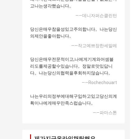
고나는생각했습니다。
——데니자퍼슨클린턴
당신은매우참을성있고주의합니다。나는당신
의제안을좋아합니다。
——작고예쁘장한세말레
당신은매우전문적이고,나에게기계와어셈블
리도를제공할수있습니다。정말로맛있답니
다。나는당신의협력을후회하지않습니다。
——Rochechouart
나는우리의정부에대해구입하고있고당신의계
획이나에게매우만족스럽습니다。
——파마스톤
제가지금온라인채팅해요