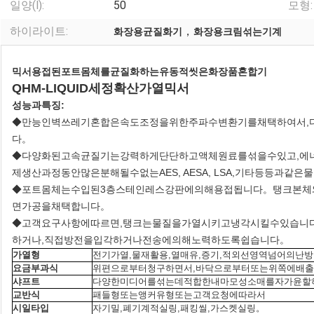
일양(l):
50
모형:
하이라이트:
，
화장용균질화기
화장용크림섞는기계
믹서용접된포트몸체를균질화하는유동적씻은화장품혼합기
QHM-LIQUID세정확산가열믹서
성능과특징:
◆만능인벽쓰레기혼합은속도조정을위한주파수변환기를채택하여서,
다。
◆다양화된고속균질기는강력하게단단하고액체원료를섞을수있고,에
제생산과정동안많은분해될수없는AES, AESA, LSA,기타등등과같
◆포트몸체는수입된3층스테인레스강판에의해용접됩니다。탱크본체
면가공을채택합니다。
◆고객요구사항에따르면,탱크는물질을가열시키고냉각시킬수있습니
하거나,직접방전을입각하거나전송에의해노력하도록쉽습니다。
가열형
전기가열,물재활용,열매유,증기,적외선영역넘어의난
요금부과식
위편으로부터청구하면서,바닥으로부터또는위쪽에배
샤프트
다양한미디어를섞는데적합한내마모성소매를자가윤할
교반식
패들형또는앵커유형또는고객요청에따라서
시일타입
자기밀,폐기계적실링,패킹씰,가스켓실링。