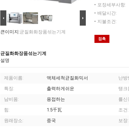
포장세부사항:
배달시간:
지불조건:
큰이미지:
균질화화장품섞는기계
접촉
균질화화장품섞는기계
설명
제품이름:
액체세척균질화믹서
난방
특징:
출력하게쉬운
탱크
남비몸:
용접하는
를신
힘:
1.5千瓦
조건:
원래장소:
중국
보장: