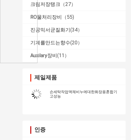
크림저장탱크
（27）
RO물처리장비
（55)
진공믹서균질화기
(34）
기계를만드는향수
(20）
Auxilary장비
(11）
제일제품
손세탁작업액체비누에대한화장용혼합기
고성능
인증