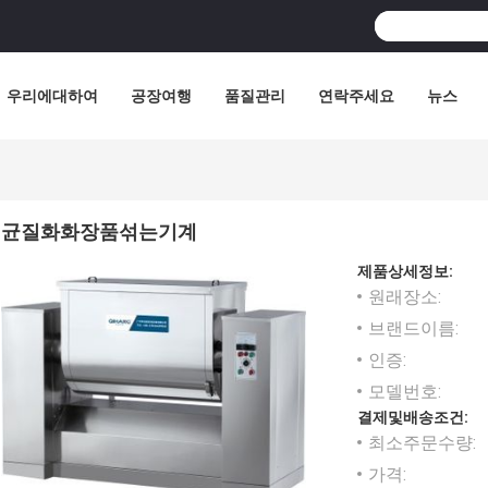
우리에대하여
공장여행
품질관리
연락주세요
뉴스
균질화화장품섞는기계
제품상세정보:
원래장소:
브랜드이름:
인증:
모델번호:
결제및배송조건:
최소주문수량:
가격: