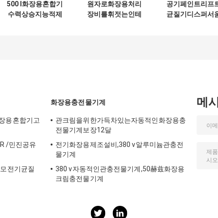
500 l화장용혼합기
원자로화장용처리
공기페인트리프
수력상승지능적제
장비를휘젓는인테
균질기디스퍼서
어유화제
그레이팅혼합
직일수있는고전
메
화장용충전물기계
장용혼합기고
관크림을위한가득차있는자동적인화장용충
전물기계보장12달
 R /민진공유
전기화장용제조설비,380 v알루미늄관충전
물기계
규모전기균질
380 v자동적인관충전물기계,50赫兹화장용
크림충전물기계