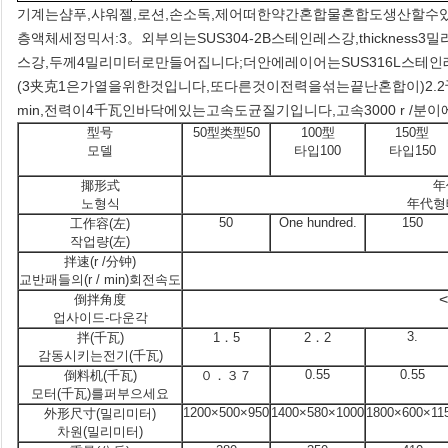
기계는샴푸,샤워젤,로션,손소독,제어떠한약간혼합물혼합도생산할수
층액체세정믹서:3。외부의는SUS304-2B스테인레스강,thickness
스강,두께4밀리미터로만들어집니다;더안에레이어는SUS316L스테
(3夹克1은가열을위한것입니다,또다른것이전력을섞는끝난혼합이)2.2千瓦
min,전력이4千瓦인바닥에있는고속도균질기입니다,고속3000 r /
型号
50型类型50
100型
150型
모델
타입100
타입150
揶形式
年
노형식
年代형
50
One hundred.
150
工作容(左)
작업량(左)
拌速(r /分钟)
교반패들의(r / min)회전속도
<
倒拌角度
업사이드-다운각
3.
拌(千瓦)
1．5
2．2
감동시키는전기(千瓦)
0.55
0.55
倒料机(千瓦)
０．３７
모터(千瓦)를퍼부으세요
1200×500×950
1400×580×1000
1800×600×11
外形尺寸(밀리미터)
차원(밀리미터)