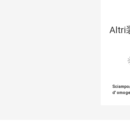
Altr
Sciampo
d' omoge
乳胶
SUS304/
macch
produ