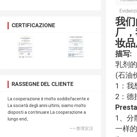
Evidenzi
我们
CERTIFICAZIONE
厂，
妆品
描写:
乳剂
(石油
RASSEGNE DEL CLIENTE
1：
我
2：
德拉
La cooperazione è molto soddisfacente e
La società degli anni ultimi, siamo molto
Presta
disposti a continuare La cooperazione a
1、分
lungo end。
一样的d
——查理宾汉