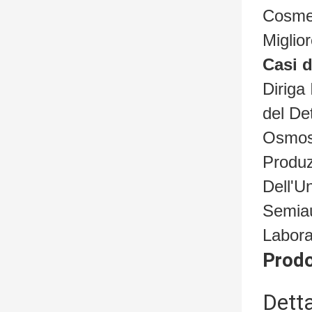
Cosmet
Miglio
Casi 
Diriga
del De
Osmosi
Produz
Dell'U
Semiau
Labor
Pro
Detta