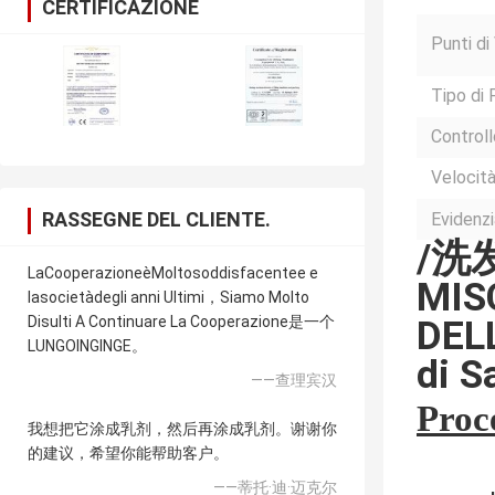
CERTIFICAZIONE
Punti d
Tipo di
Control
Velocit
RASSEGNE DEL CLIENTE.
Evidenzi
/洗发
LaCooperazioneèMoltosoddisfacentee e
MIS
lasocietàdegli anni Ultimi，Siamo Molto
Disulti A Continuare La Cooperazione是一个
DEL
LUNGOINGINGE。
di S
——查理宾汉
Proc
我想把它涂成乳剂，然后再涂成乳剂。谢谢你
的建议，希望你能帮助客户。
——蒂托·迪·迈克尔