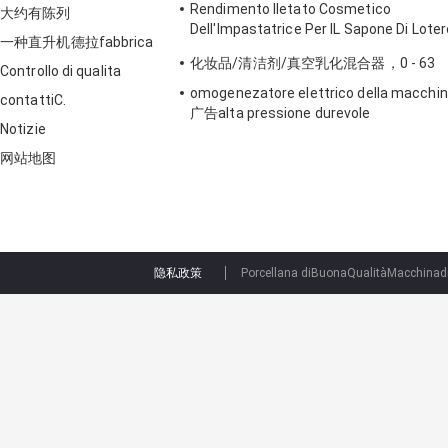
Rendimento Iletato Cosmetico
大约有陈列
Dell'Impastatrice Per IL Sapone Di Loter
一种直升机德拉fabbrica
Del Lavaggio Della Mano
化妆品/清洁剂/真空乳化混合器，0 - 63
Controllo di qualita
omogenezatore elettrico della macchi
contattiC.
广告alta pressione durevole
Notizie
dell'omogenezatore
网站地图
隐私政策
Porcellana diBuonaQualitàMacchinadi