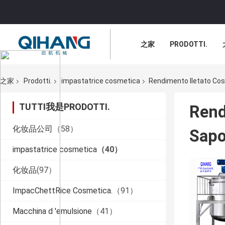
之家
PRODOTTI.
之家
Prodotti.
impastatrice cosmetica
Rendimento Iletato Cosm
TUTTI我是PRODOTTI.
Rend
化妆品公司
（58）
Sapo
impastatrice cosmetica
（40）
化妆品
(97）
ImpacChettRice Cosmetica.
（91）
Macchina d 'emulsione
（41）