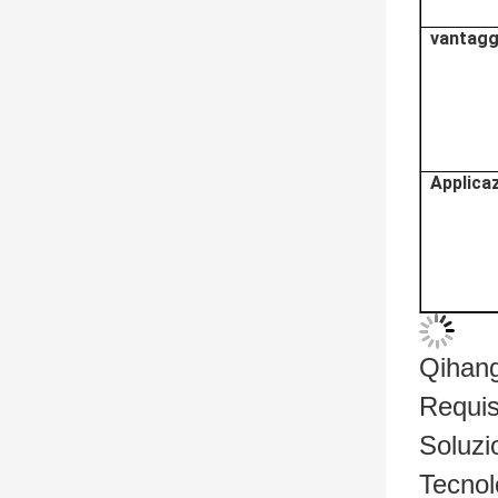
vantagg
Applicaz
Qihang
Requis
Soluzi
Tecnol