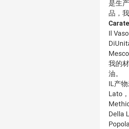
是生产
品，
Carate
Il Vas
DiUnit
Mesco
我的
油。
IL产物
Lato，C
Methic
Della
Popola