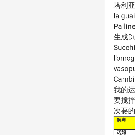
塔利亚蒂迪
la gua
Palli
生成Dura
Succhi
l'omo
vasopu
Cambia
我的运
要搅拌
次要
解释
诺姆