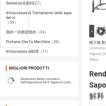
Serbatoio克丽玛
(27）
Attrezzatura di Trattamento delle aque
del ro
（55）
我的一切都是错的
（34）
Profumo Che Fa MacChina
（20）
格兰德·
Cosmetico
Attrezzatura di助理
（11）
Sapone Di
Mano
MIGLIORI PRODOTTI.
Rend
Rendimento Iletato Cosmetico
Dell'Impastatrice Per IL Sapone Di Lotero
Sapo
Del Lavaggio Della Mano
解释